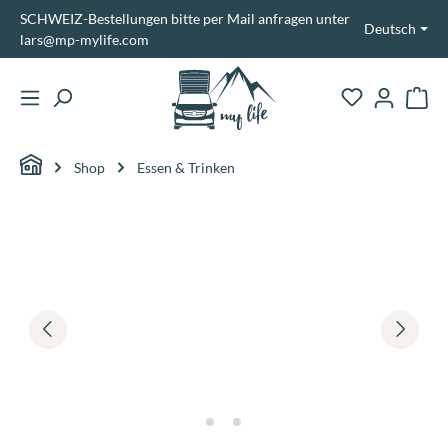
SCHWEIZ-Bestellungen bitte per Mail anfragen unter
alt springen
Deutsch
lars@mp-mylife.com
Ware
Shop
Essen & Trinken
Bildergalerie überspringen