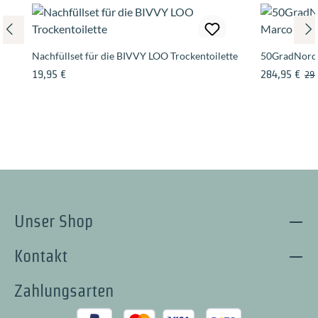
Nachfüllset für die BIVVY LOO Trockentoilette
50GradNord 
Regulärer Preis:
Verkaufsprei
Reg
19,95 €
284,95 €
299
Unser Shop
Kontakt
Zahlungsarten