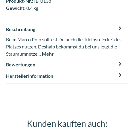
Produkt-Nr.:
IB_0138
Gewicht:
0.4 kg
Beschreibung
Beim Marco Polo solltest Du auch die "kleinste Ecke" des
Platzes nutzen. Deshalb bekommst du bei uns jetzt die
Stauraumnetze…
Mehr
Bewertungen
Herstellerinformation
Kunden kauften auch:
Produktgalerie überspringen