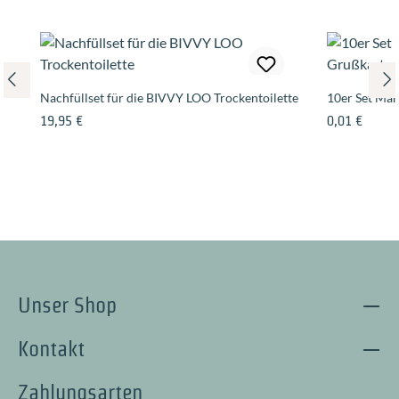
Nachfüllset für die BIVVY LOO Trockentoilette
10er Set Mar
Regulärer Preis:
Regulärer Pre
19,95 €
0,01 €
Unser Shop
Kontakt
Zahlungsarten