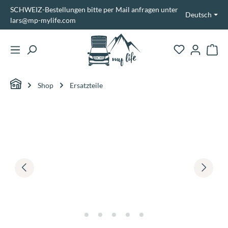
SCHWEIZ-Bestellungen bitte per Mail anfragen unter
alt springen
Deutsch
lars@mp-mylife.com
Ware
Shop
Ersatzteile
Bildergalerie überspringen