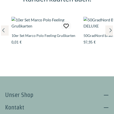
10er Set Marco Polo Feeling Grußkarten
50GradNord Brau
Regulärer Preis:
Regulärer Preis:
0,01 €
97,95 €
Unser Shop
Kontakt