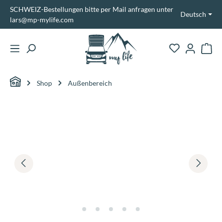
SCHWEIZ-Bestellungen bitte per Mail anfragen unter
alt springen
Deutsch
lars@mp-mylife.com
Ware
Shop
Außenbereich
Bildergalerie überspringen