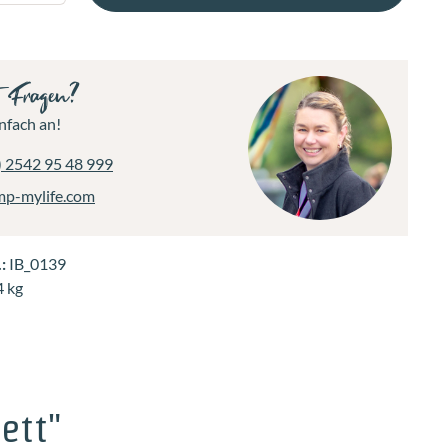
t Fragen?
nfach an!
) 2542 95 48 999
mp-mylife.com
.:
IB_0139
4 kg
ett"