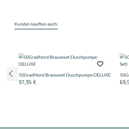
Kunden kauften auch:
Produktgalerie überspringen
50GradNord Brauseset Duschpumpe DELUXE
50Gr
97,95 €
69,
Regulärer Preis:
Regul