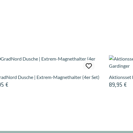
adNord Dusche | Extrem-Magnethalter (4er Set)
Aktionsset 
95 €
89,95 €
ärer Preis:
Regulärer Pre