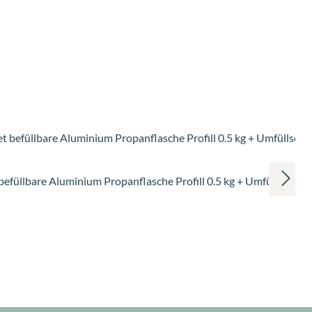
befüllbare Aluminium Propanflasche Profill 0.5 kg + Umfüllschla
is: