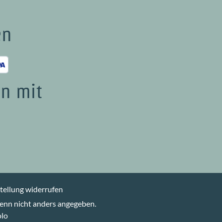
en
n mit
tellung widerrufen
nn nicht anders angegeben.
olo