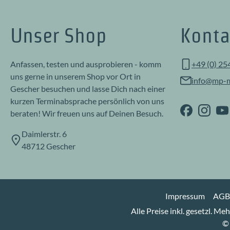
Unser Shop
Konta
Anfassen, testen und ausprobieren - komm
+49 (0) 25
uns gerne in unserem Shop vor Ort in
info@mp-m
Gescher besuchen und lasse Dich nach einer
kurzen Terminabsprache persönlich von uns
beraten! Wir freuen uns auf Deinen Besuch.
Daimlerstr. 6
48712 Gescher
Impressum
AGB
Alle Preise inkl. gesetzl. Me
© 