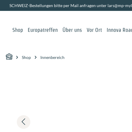
SCHWEIZ-Bestellungen bitte per Mail anfragen unter lars@mp-myl
springen
Zur Hauptnavigation springen
Shop
Europatreffen
Über uns
Vor Ort
Innova Road
Shop
Innenbereich
Bildergalerie überspringen