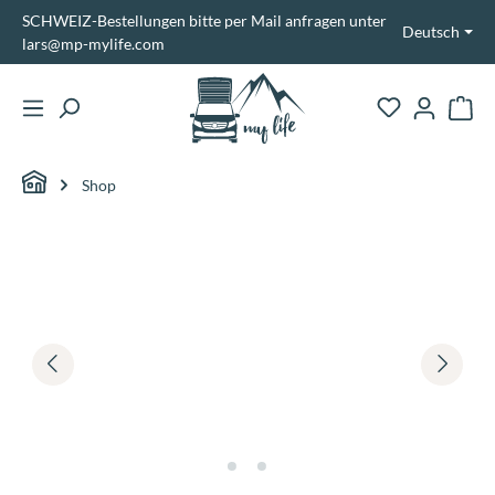
SCHWEIZ-Bestellungen bitte per Mail anfragen unter
alt springen
Deutsch
lars@mp-mylife.com
Ware
Shop
Bildergalerie überspringen