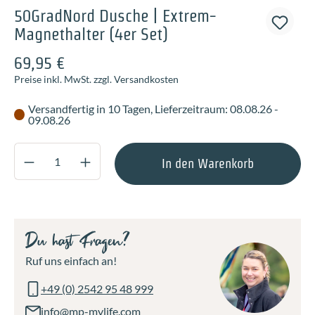
50GradNord Dusche | Extrem-
Magnethalter (4er Set)
69,95 €
Preise inkl. MwSt. zzgl. Versandkosten
Versandfertig in 10 Tagen, Lieferzeitraum: 08.08.26 -
09.08.26
Produkt Anzahl: Gib den gewünschten Wert ei
In den Warenkorb
Du hast Fragen?
Ruf uns einfach an!
+49 (0) 2542 95 48 999
info@mp-mylife.com