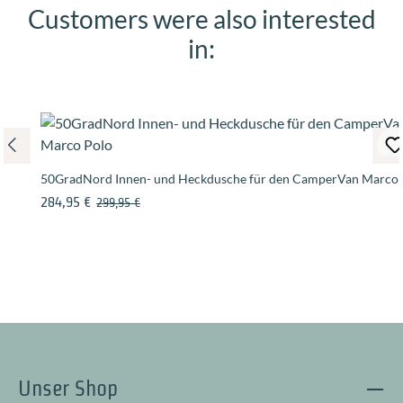
Customers were also interested
Produktgalerie überspringen
in:
50GradNord Innen- und Heckdusche für den CamperVan Marco 
Verkaufspreis:
Regulärer Preis:
284,95 €
299,95 €
Unser Shop