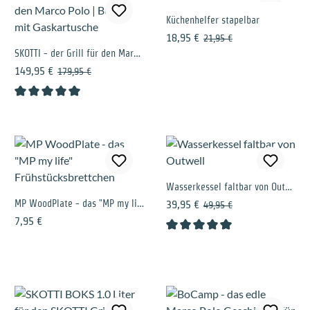
Küchenhelfer stapelbar
Verkaufspreis:
Regulärer Preis:
18,95 €
21,95 €
SKOTTI - der Grill für den Marco Polo | Bundle mit Gaskartusche
Verkaufspreis:
Regulärer Preis:
149,95 €
179,95 €
Durchschnittliche Bewertung von 5 von 5 Sternen
Wasserkessel faltbar von Outwell
MP WoodPlate - das "MP my life" Frühstücksbrettchen
Verkaufspreis:
Regulärer Preis:
39,95 €
49,95 €
Regulärer Preis:
7,95 €
Durchschnittliche Bewertung 