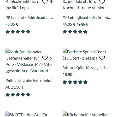
MP CoolGrid - Kühlschrankblech mit "MP my life"-Logo
MP CuttingBoard - Das Schneidebrett fürs Kochfeld - neue Version -
Regulärer Preis:
Verkaufspreis:
Regulärer Preis:
49,95 €
44,95 €
49,95 €
Durchschnittliche Bewertung von 5 von 5 Sternen
Durchschnittliche Bewertung 
Faltbare Spülschüssel (15 Liter) - platzsparend
Regulärer Preis:
18,90 €
Multifunktionaler Getränkehalter für Marco Polo / V-Klasse 447 / Vito (geschlossene Variante)
Regulärer Preis:
Ab
21,50 €
Durchschnittliche Bewertung 
Durchschnittliche Bewertung von 5 von 5 Sternen