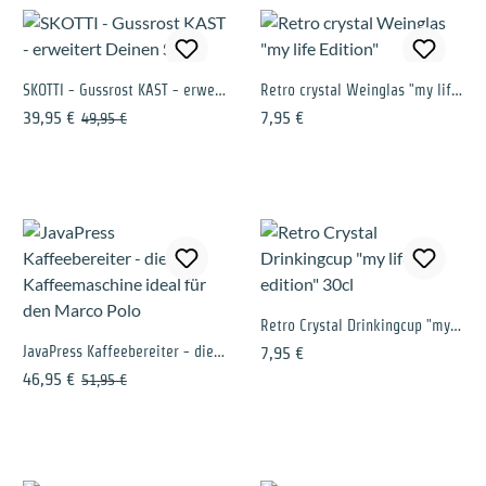
SKOTTI - Gussrost KAST - erweitert Deinen Skotti
Retro crystal Weinglas "my life Edition"
Verkaufspreis:
Regulärer Preis:
Regulärer Preis:
39,95 €
7,95 €
49,95 €
Retro Crystal Drinkingcup "my life edition" 30cl
JavaPress Kaffeebereiter - die Kaffeemaschine ideal für den Marco Polo
Regulärer Preis:
7,95 €
Verkaufspreis:
Regulärer Preis:
46,95 €
51,95 €