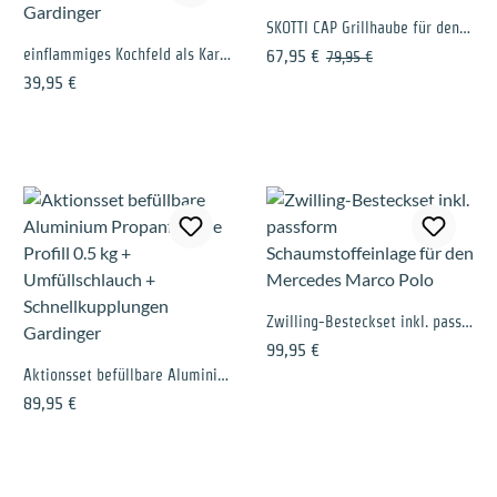
SKOTTI CAP Grillhaube für den SKOTTI Grill
einflammiges Kochfeld als Kartuschenkocher - Gardinger
Verkaufspreis:
Regulärer Preis:
67,95 €
79,95 €
Regulärer Preis:
39,95 €
Zwilling-Besteckset inkl. passform Schaumstoffeinlage für den Mercedes Marco Polo
Regulärer Preis:
99,95 €
Aktionsset befüllbare Aluminium Propanflasche Profill 0.5 kg + Umfüllschlauch + Schnellkupplungen Gardinger
Regulärer Preis:
89,95 €