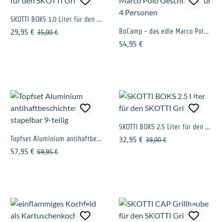
SKOTTI BOKS 1.0 Liter für den SKOTTI Grill
Verkaufspreis:
Regulärer Preis:
BoCamp - das edle Marco Polo Geschirrset für 4 Personen
29,95 €
35,00 €
Regulärer Preis:
54,95 €
SKOTTI BOKS 2.5 Liter für den SKOTTI Grill
Topfset Aluminium antihaftbeschichtet & stapelbar 9-teilig
Verkaufspreis:
Regulärer Preis:
32,95 €
39,00 €
Verkaufspreis:
Regulärer Preis:
57,95 €
69,95 €