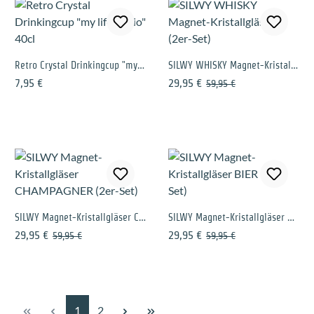
Retro Crystal Drinkingcup "my life editio" 40cl
SILWY WHISKY Magnet-Kristallgläser (2er-Set)
Regulärer Preis:
Verkaufspreis:
Regulärer Preis:
7,95 €
29,95 €
59,95 €
SILWY Magnet-Kristallgläser CHAMPAGNER (2er-Set)
SILWY Magnet-Kristallgläser BIER (2er-Set)
Verkaufspreis:
Regulärer Preis:
Verkaufspreis:
Regulärer Preis:
29,95 €
29,95 €
59,95 €
59,95 €
Seite
Seite
1
2