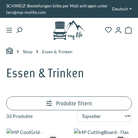
SCHWEIZ-Bestellungen bitte per Mail anfragen unter
alt springen
Deutsch
lars@mp-mylife.com
Ware
Shop
Essen & Trinken
Essen & Trinken
Produkte filtern
33 Produkte