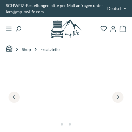
SCHWEIZ-Bestellungen bitte per Mail anfragen unter
alt springen
Deutsch
lars@mp-mylife.com
Ware
Shop
Ersatzteile
Bildergalerie überspringen