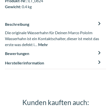
Produkt-Nr.:
ET_0824
Gewicht:
0.4 kg
Beschreibung
Die originale Wasserhahn für Deinen Marco PoloIm
Wasserhahn ist ein Kontaktschalter, dieser ist meist das
erste was defekt i…
Mehr
Bewertungen
Herstellerinformation
Kunden kauften auch:
Produktgalerie überspringen