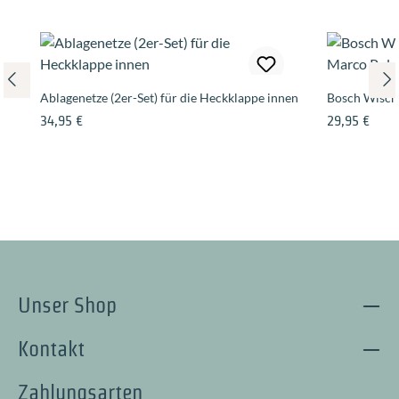
Ablagenetze (2er-Set) für die Heckklappe innen
Bosch Wische
Regulärer Preis:
Regulärer Pre
34,95 €
29,95 €
Unser Shop
Kontakt
Zahlungsarten