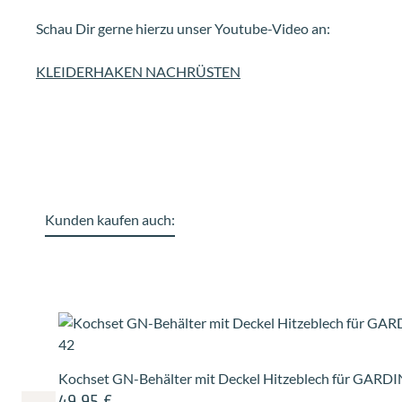
Schau Dir gerne hierzu unser Youtube-Video an:
KLEIDERHAKEN NACHRÜSTEN
Kunden kaufen auch:
Produktgalerie überspringen
Kochset GN-Behälter mit Deckel Hitzeblech für GARD
49,95 €
Regulärer Preis: