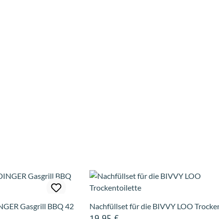
INGER Gasgrill BBQ 42
Nachfüllset für die BIVVY LOO Trocken
19,95 €
Regulärer Preis: