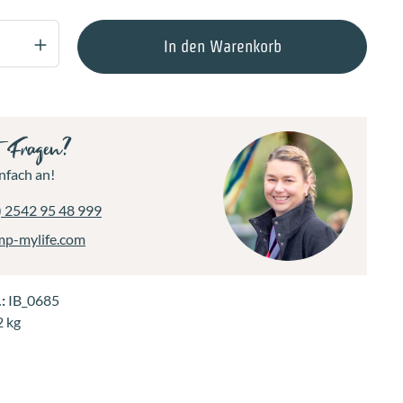
 Anzahl: Gib den gewünschten Wert ein oder
In den Warenkorb
t Fragen?
nfach an!
) 2542 95 48 999
mp-mylife.com
.:
IB_0685
2 kg