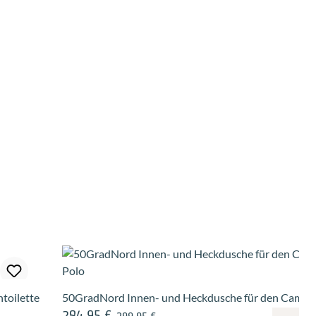
toilette
50GradNord Innen- und Heckdusche für den Campe
284,95 €
Regulärer Preis:
Verkaufspreis: