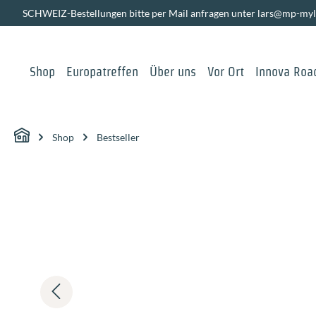
SCHWEIZ-Bestellungen bitte per Mail anfragen unter lars@mp-myl
springen
Zur Hauptnavigation springen
Shop
Europatreffen
Über uns
Vor Ort
Innova Road
Shop
Bestseller
Bildergalerie überspringen