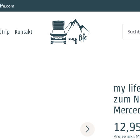
ife.com
trip
Kontakt
my lif
zum N
Merce
12,9
Preise inkl. 