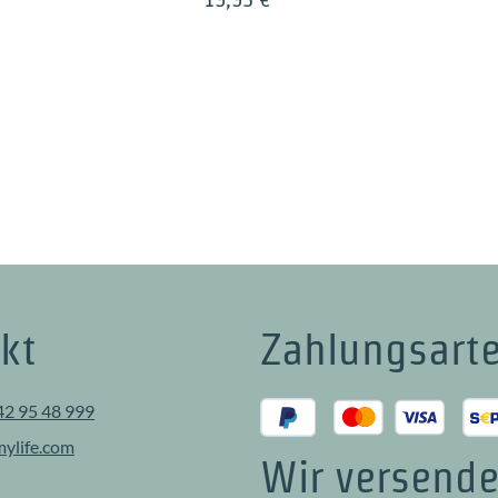
kt
Zahlungsart
42 95 48 999
ylife.com
Wir versende