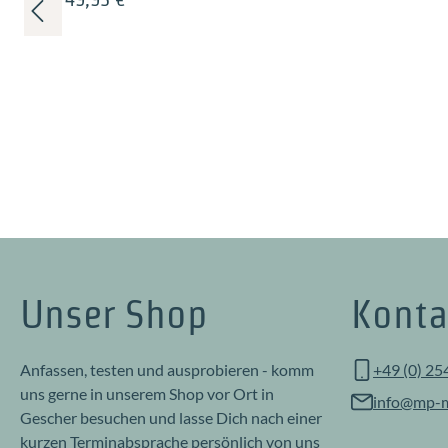
Unser Shop
Konta
Anfassen, testen und ausprobieren - komm
+49 (0) 25
uns gerne in unserem Shop vor Ort in
info@mp-m
Gescher besuchen und lasse Dich nach einer
kurzen Terminabsprache persönlich von uns