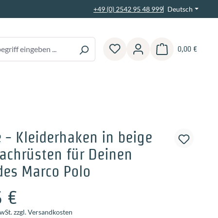
Deutsch
+49 (0) 2542 95 48 999
0,00 €
Warenkorb enthält 0 
e - Kleiderhaken in beige
achrüsten für Deinen
des Marco Polo
5 €
MwSt. zzgl. Versandkosten