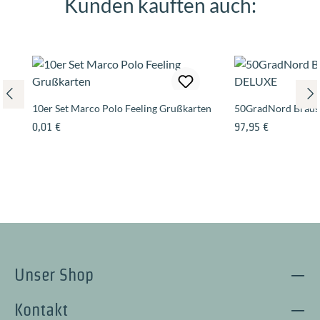
Kunden kauften auch:
Produktgalerie überspringen
10er Set Marco Polo Feeling Grußkarten
50GradNord Brau
Regulärer Preis:
Regulärer Preis:
0,01 €
97,95 €
Unser Shop
Kontakt