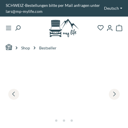
SCHWEIZ-Bestellungen bitte per Mail anfragen unter
alt springen
Deutsch
lars@mp-mylife.com
Ware
Shop
Bestseller
Bildergalerie überspringen