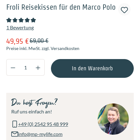
Froli Reisekissen für den Marco Polo
Durchschnittliche Bewertung von 5 von 5 Sternen
1 Bewertung
49,95 €
69,00 €
Preise inkl. MwSt. zzgl. Versandkosten
Produkt Anzahl: Gib den gewünschten Wert ei
In den Warenkorb
Du hast Fragen?
Ruf uns einfach an!
+49 (0) 2542 95 48 999
info@mp-mylife.com