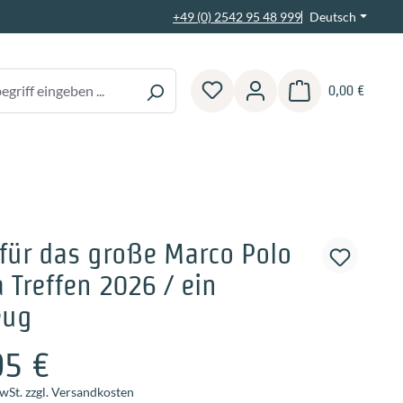
Deutsch
+49 (0) 2542 95 48 999
0,00 €
Warenkorb enthält 0 
 für das große Marco Polo
 Treffen 2026 / ein
eug
95 €
MwSt. zzgl. Versandkosten