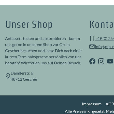
Unser Shop
Konta
Anfassen, testen und ausprobieren - komm
+49 (0) 25
uns gerne in unserem Shop vor Ort in
info@mp-m
Gescher besuchen und lasse Dich nach einer
kurzen Terminabsprache persönlich von uns
beraten! Wir freuen uns auf Deinen Besuch.
Daimlerstr. 6
48712 Gescher
Impressum
AGB
Alle Preise inkl. gesetzl. Me