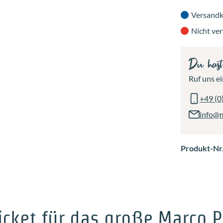
Versandk
Nicht ve
Du has
Ruf uns ei
+49 (0
info@
Produkt-Nr
icket für das große Marco P