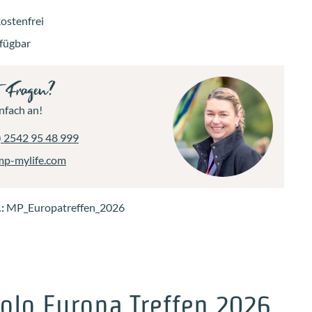
ostenfrei
rfügbar
t Fragen?
nfach an!
) 2542 95 48 999
mp-mylife.com
.:
MP_Europatreffen_2026
olo Europa Treffen 2026