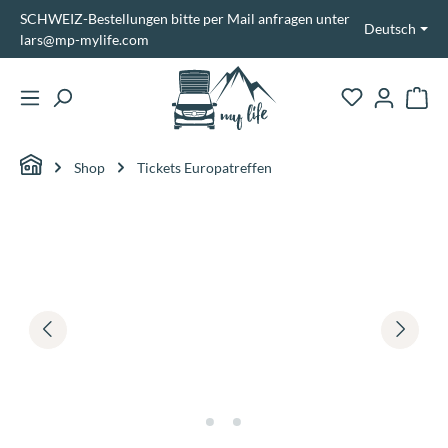
SCHWEIZ-Bestellungen bitte per Mail anfragen unter
alt springen
Deutsch
lars@mp-mylife.com
Ware
Shop
Tickets Europatreffen
Bildergalerie überspringen