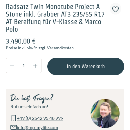
Radsatz Twin Monotube Project A
Stone inkl. Grabber AT3 235/55 R17
AT Bereifung für V-Klasse & Marco
Polo
3.490,00 €
Preise inkl. MwSt. zzgl. Versandkosten
Produkt Anzahl: Gib den gewünschten Wert ei
In den Warenkorb
Du hast Fragen?
Ruf uns einfach an!
+49 (0) 2542 95 48 999
info@mp-mylife.com