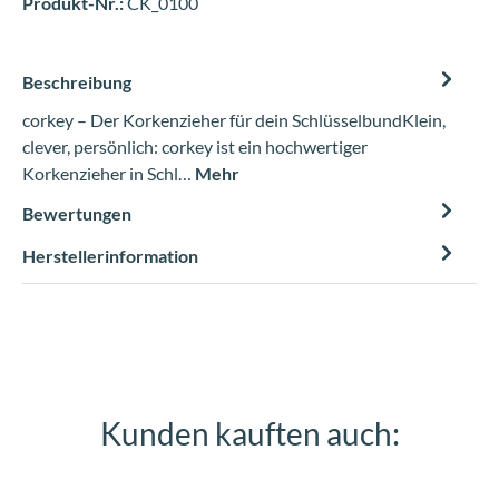
Produkt-Nr.:
CK_0100
Beschreibung
corkey – Der Korkenzieher für dein SchlüsselbundKlein,
clever, persönlich: corkey ist ein hochwertiger
Korkenzieher in Schl…
Mehr
Bewertungen
Herstellerinformation
Kunden kauften auch:
Produktgalerie überspringen