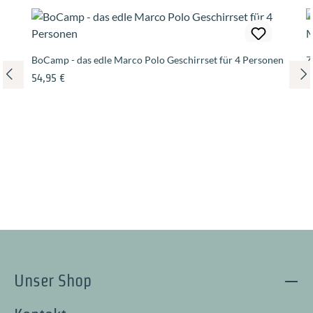
BoCamp - das edle Marco Polo Geschirrset für 4 Personen
Z
Regulärer Preis:
R
54,95 €
9
Unser Shop