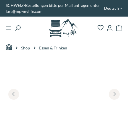
SCHWEIZ-Bestellungen bitte per Mail anfragen unter
alt springen
Deutsch
lars@mp-mylife.com
Ware
Shop
Essen & Trinken
Bildergalerie überspringen