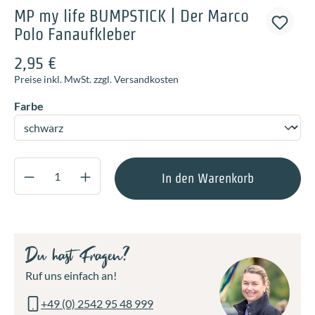
MP my life BUMPSTICK | Der Marco
Polo Fanaufkleber
2,95 €
Preise inkl. MwSt. zzgl. Versandkosten
auswählen
Farbe
Produkt Anzahl: Gib den gewünschten Wert ei
In den Warenkorb
Du hast Fragen?
Ruf uns einfach an!
+49 (0) 2542 95 48 999