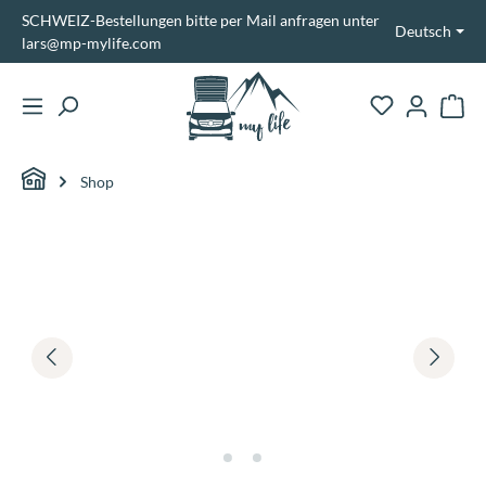
SCHWEIZ-Bestellungen bitte per Mail anfragen unter
alt springen
Deutsch
lars@mp-mylife.com
Ware
Shop
Bildergalerie überspringen